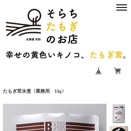
たもぎ茸水煮〈業務用 1㎏〉