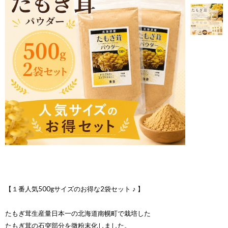
【１番人気500gサイズのお得な2袋セット ♪ 】
たもぎ茸生産量日本一の北海道南幌町で栽培した
たもぎ茸の石突部分を微粉末化しました。