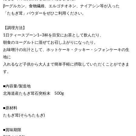
βーグルカン、食物繊維、エルゴチオネン、ナイアシン等が入った
「たもぎ茸」パウダーをぜひご利用ください。
【調理方法】
1日ティースプーン1~3杯を目安にお茶として飲んだり、
朝食のヨーグルトに混ぜてお召し上がりになったり。
お味噌汁の出汁として、ホットケーキ・クッキー・シフォンケーキの生
地に
入れるなど子供から大人まで簡単手軽に摂取していただくことができま
す。
■内容量/製造地
北海道産たもぎ茸石突粉末 500g
■原材料
たもぎ茸(そらちたもぎ)
■賞味期限