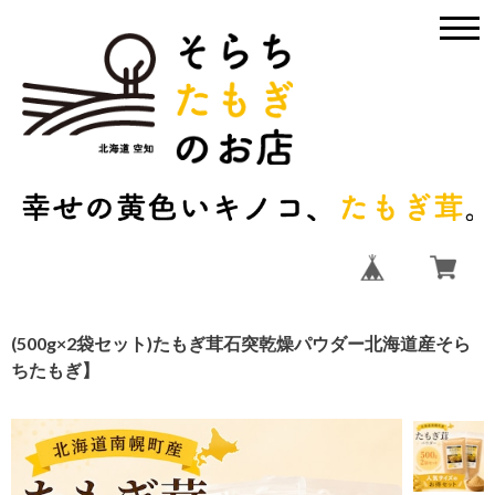
(500g×2袋セット)たもぎ茸石突乾燥パウダー北海道産そら
ちたもぎ】